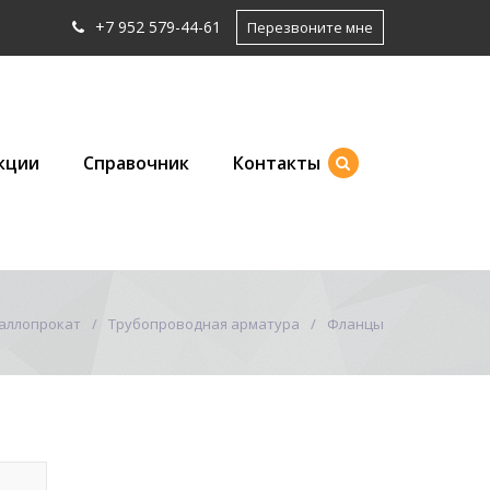
+7 952 579-44-61
Перезвоните мне
кции
Справочник
Контакты
аллопрокат
Трубопроводная арматура
Фланцы