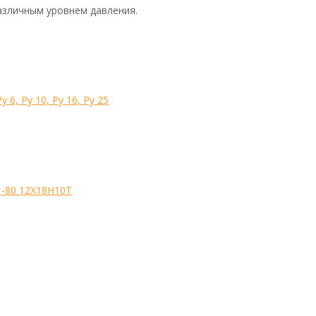
азличным уровнем давления.
6, Ру 10, Ру 16, Ру 25
-80 12Х18Н10Т