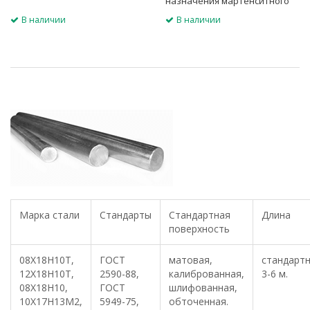
назначения мартенситного
класса
В наличии
В наличии
Марка стали
Стандарты
Стандартная
Длина
поверхность
08Х18Н10Т,
ГОСТ
матовая,
стандарт
12Х18Н10Т,
2590-88,
калиброванная,
3-6 м.
08Х18Н10,
ГОСТ
шлифованная,
10Х17Н13М2,
5949-75,
обточенная.