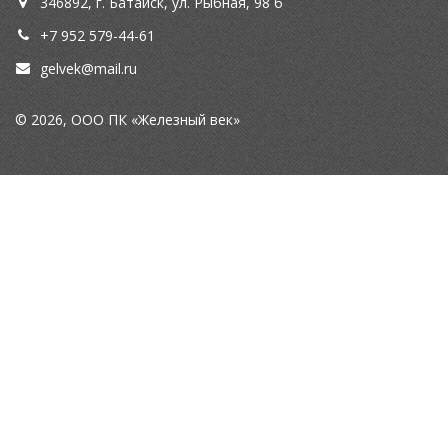
346892, г. Батайск, ул. Рыбная, 98 б
+7 952 579-44-61
gelvek@mail.ru
© 2026, ООО ПК «Железный век»